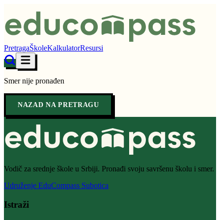
Pretraga
Škole
Kalkulator
Resursi
Smer nije pronađen
NAZAD NA PRETRAGU
Vodič za srednje škole u Srbiji. Pronađi svoju savršenu školu i smer.
Udruženje EduCompass Subotica
Istraži