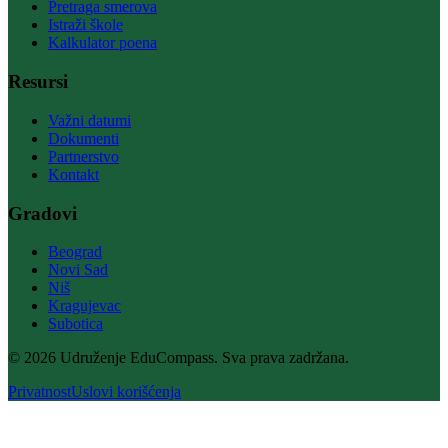
Pretraga smerova
Istraži škole
Kalkulator poena
Resursi
Važni datumi
Dokumenti
Partnerstvo
Kontakt
Gradovi
Beograd
Novi Sad
Niš
Kragujevac
Subotica
© 2026 Udruženje EduCompass. Sva prava zadržana.
Privatnost
Uslovi korišćenja