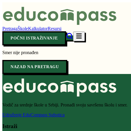
Pretraga
Škole
Kalkulator
Resursi
POČNI ISTRAŽIVANJE
Smer nije pronađen
NAZAD NA PRETRAGU
Vodič za srednje škole u Srbiji. Pronađi svoju savršenu školu i smer.
Udruženje EduCompass Subotica
Istraži