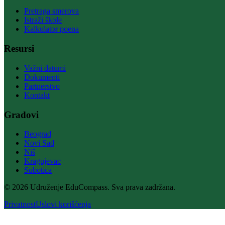
Pretraga smerova
Istraži škole
Kalkulator poena
Resursi
Važni datumi
Dokumenti
Partnerstvo
Kontakt
Gradovi
Beograd
Novi Sad
Niš
Kragujevac
Subotica
© 2026 Udruženje EduCompass. Sva prava zadržana.
Privatnost
Uslovi korišćenja