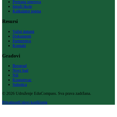
Pretraga smerova
Istraži škole
Kalkulator poena
Resursi
Važni datumi
Dokumenti
Partnerstvo
Kontakt
Gradovi
Beograd
Novi Sad
Niš
Kragujevac
Subotica
© 2026 Udruženje EduCompass. Sva prava zadržana.
Privatnost
Uslovi korišćenja