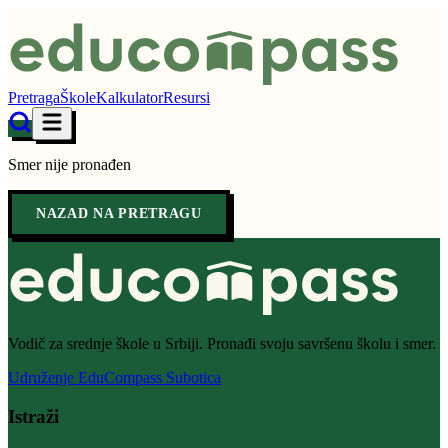
Pretraga
Škole
Kalkulator
Resursi
Smer nije pronađen
NAZAD NA PRETRAGU
Vodič za srednje škole u Srbiji. Pronađi svoju savršenu školu i smer.
Udruženje EduCompass Subotica
Istraži