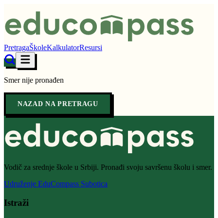
Pretraga
Škole
Kalkulator
Resursi
Smer nije pronađen
NAZAD NA PRETRAGU
Vodič za srednje škole u Srbiji. Pronađi svoju savršenu školu i smer.
Udruženje EduCompass Subotica
Istraži