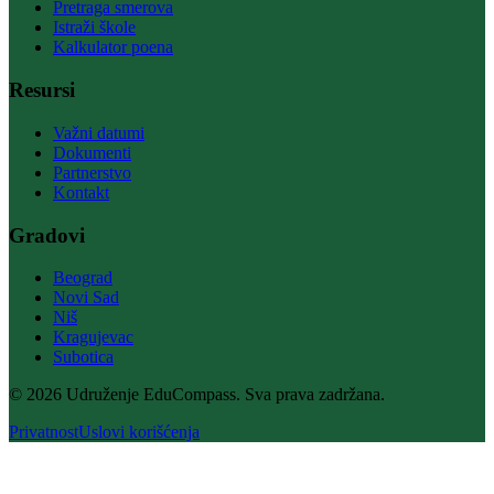
Pretraga smerova
Istraži škole
Kalkulator poena
Resursi
Važni datumi
Dokumenti
Partnerstvo
Kontakt
Gradovi
Beograd
Novi Sad
Niš
Kragujevac
Subotica
© 2026 Udruženje EduCompass. Sva prava zadržana.
Privatnost
Uslovi korišćenja