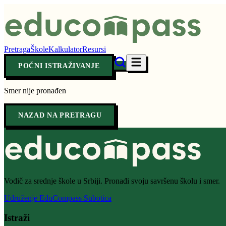
Pretraga
Škole
Kalkulator
Resursi
POČNI ISTRAŽIVANJE
Smer nije pronađen
NAZAD NA PRETRAGU
Vodič za srednje škole u Srbiji. Pronađi svoju savršenu školu i smer.
Udruženje EduCompass Subotica
Istraži