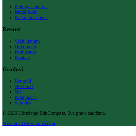
Pretraga smerova
Istraži škole
Kalkulator poena
Resursi
Važni datumi
Dokumenti
Partnerstvo
Kontakt
Gradovi
Beograd
Novi Sad
Niš
Kragujevac
Subotica
© 2026 Udruženje EduCompass. Sva prava zadržana.
Privatnost
Uslovi korišćenja