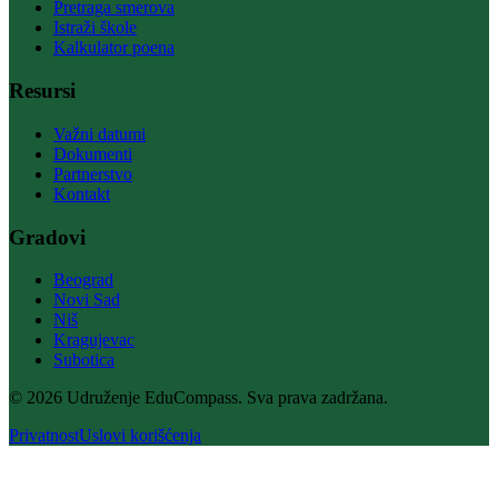
Pretraga smerova
Istraži škole
Kalkulator poena
Resursi
Važni datumi
Dokumenti
Partnerstvo
Kontakt
Gradovi
Beograd
Novi Sad
Niš
Kragujevac
Subotica
© 2026 Udruženje EduCompass. Sva prava zadržana.
Privatnost
Uslovi korišćenja