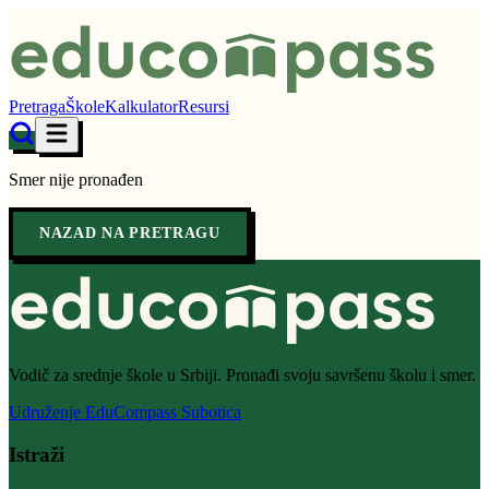
Pretraga
Škole
Kalkulator
Resursi
Smer nije pronađen
NAZAD NA PRETRAGU
Vodič za srednje škole u Srbiji. Pronađi svoju savršenu školu i smer.
Udruženje EduCompass Subotica
Istraži