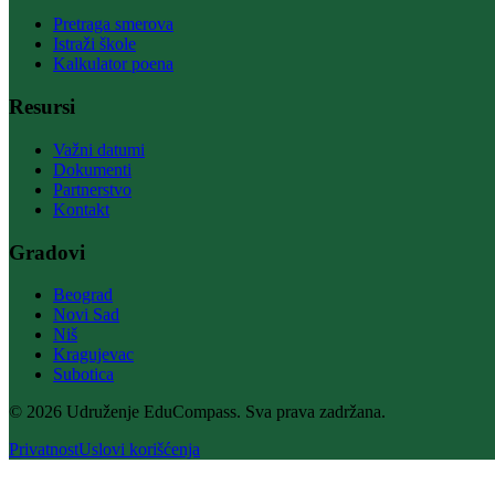
Pretraga smerova
Istraži škole
Kalkulator poena
Resursi
Važni datumi
Dokumenti
Partnerstvo
Kontakt
Gradovi
Beograd
Novi Sad
Niš
Kragujevac
Subotica
© 2026 Udruženje EduCompass. Sva prava zadržana.
Privatnost
Uslovi korišćenja