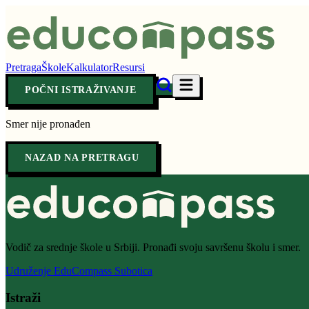
Pretraga
Škole
Kalkulator
Resursi
POČNI ISTRAŽIVANJE
Smer nije pronađen
NAZAD NA PRETRAGU
Vodič za srednje škole u Srbiji. Pronađi svoju savršenu školu i smer.
Udruženje EduCompass Subotica
Istraži