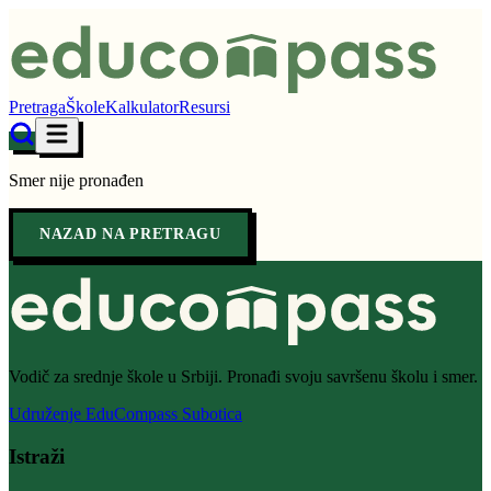
Pretraga
Škole
Kalkulator
Resursi
Smer nije pronađen
NAZAD NA PRETRAGU
Vodič za srednje škole u Srbiji. Pronađi svoju savršenu školu i smer.
Udruženje EduCompass Subotica
Istraži