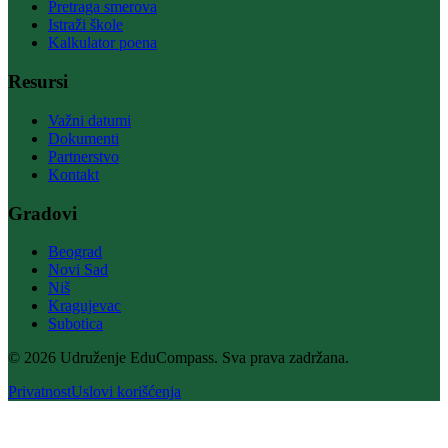
Pretraga smerova
Istraži škole
Kalkulator poena
Resursi
Važni datumi
Dokumenti
Partnerstvo
Kontakt
Gradovi
Beograd
Novi Sad
Niš
Kragujevac
Subotica
© 2026 Udruženje EduCompass. Sva prava zadržana.
Privatnost
Uslovi korišćenja