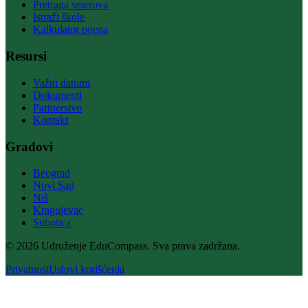
Pretraga smerova
Istraži škole
Kalkulator poena
Resursi
Važni datumi
Dokumenti
Partnerstvo
Kontakt
Gradovi
Beograd
Novi Sad
Niš
Kragujevac
Subotica
© 2026 Udruženje EduCompass. Sva prava zadržana.
Privatnost
Uslovi korišćenja