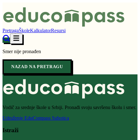
Pretraga
Škole
Kalkulator
Resursi
Smer nije pronađen
NAZAD NA PRETRAGU
Vodič za srednje škole u Srbiji. Pronađi svoju savršenu školu i smer.
Udruženje EduCompass Subotica
Istraži