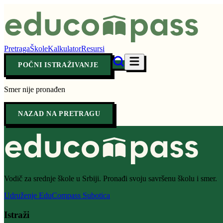
Pretraga
Škole
Kalkulator
Resursi
POČNI ISTRAŽIVANJE
Smer nije pronađen
NAZAD NA PRETRAGU
Vodič za srednje škole u Srbiji. Pronađi svoju savršenu školu i smer.
Udruženje EduCompass Subotica
Istraži