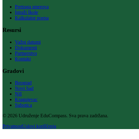
Pretraga smerova
Istraži škole
Kalkulator poena
Resursi
Važni datumi
Dokumenti
Partnerstvo
Kontakt
Gradovi
Beograd
Novi Sad
Niš
Kragujevac
Subotica
© 2026 Udruženje EduCompass. Sva prava zadržana.
Privatnost
Uslovi korišćenja