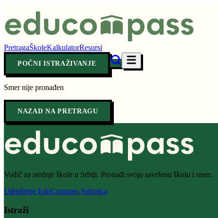
Pretraga
Škole
Kalkulator
Resursi
POČNI ISTRAŽIVANJE
Smer nije pronađen
NAZAD NA PRETRAGU
Vodič za srednje škole u Srbiji. Pronađi svoju savršenu školu i smer.
Udruženje EduCompass Subotica
Istraži