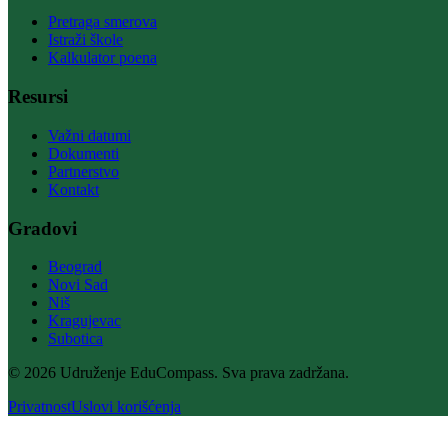
Pretraga smerova
Istraži škole
Kalkulator poena
Resursi
Važni datumi
Dokumenti
Partnerstvo
Kontakt
Gradovi
Beograd
Novi Sad
Niš
Kragujevac
Subotica
© 2026 Udruženje EduCompass. Sva prava zadržana.
Privatnost
Uslovi korišćenja