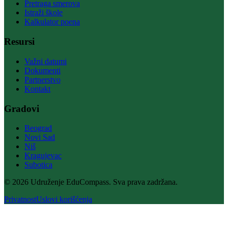
Pretraga smerova
Istraži škole
Kalkulator poena
Resursi
Važni datumi
Dokumenti
Partnerstvo
Kontakt
Gradovi
Beograd
Novi Sad
Niš
Kragujevac
Subotica
© 2026 Udruženje EduCompass. Sva prava zadržana.
Privatnost
Uslovi korišćenja