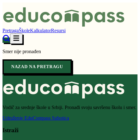
Pretraga
Škole
Kalkulator
Resursi
Smer nije pronađen
NAZAD NA PRETRAGU
Vodič za srednje škole u Srbiji. Pronađi svoju savršenu školu i smer.
Udruženje EduCompass Subotica
Istraži