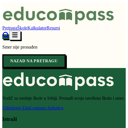
Pretraga
Škole
Kalkulator
Resursi
Smer nije pronađen
NAZAD NA PRETRAGU
Vodič za srednje škole u Srbiji. Pronađi svoju savršenu školu i smer.
Udruženje EduCompass Subotica
Istraži