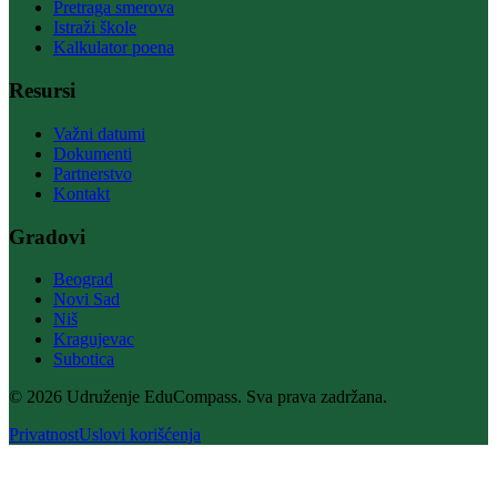
Pretraga smerova
Istraži škole
Kalkulator poena
Resursi
Važni datumi
Dokumenti
Partnerstvo
Kontakt
Gradovi
Beograd
Novi Sad
Niš
Kragujevac
Subotica
© 2026 Udruženje EduCompass. Sva prava zadržana.
Privatnost
Uslovi korišćenja