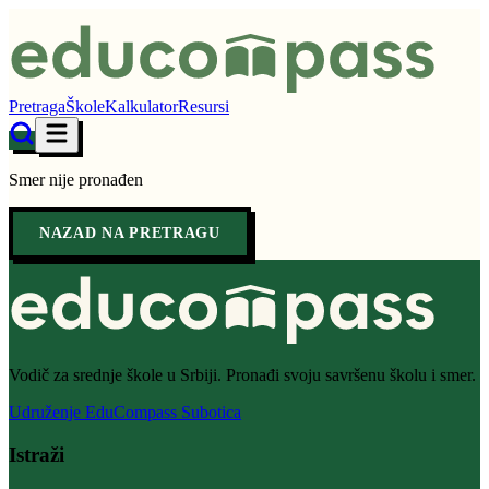
Pretraga
Škole
Kalkulator
Resursi
Smer nije pronađen
NAZAD NA PRETRAGU
Vodič za srednje škole u Srbiji. Pronađi svoju savršenu školu i smer.
Udruženje EduCompass Subotica
Istraži