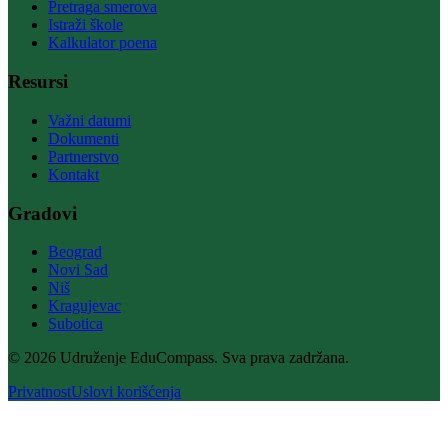
Pretraga smerova
Istraži škole
Kalkulator poena
Resursi
Važni datumi
Dokumenti
Partnerstvo
Kontakt
Gradovi
Beograd
Novi Sad
Niš
Kragujevac
Subotica
© 2026 Udruženje EduCompass. Sva prava zadržana.
Privatnost
Uslovi korišćenja