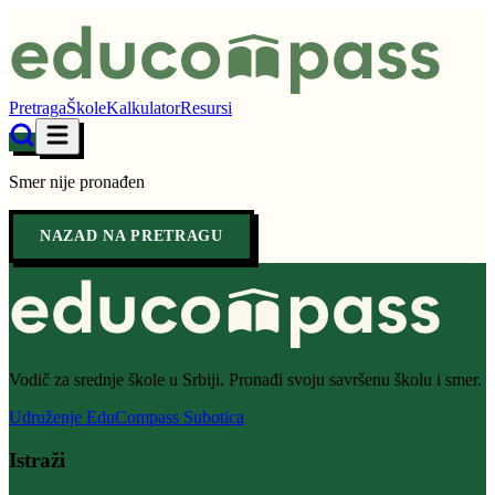
Pretraga
Škole
Kalkulator
Resursi
Smer nije pronađen
NAZAD NA PRETRAGU
Vodič za srednje škole u Srbiji. Pronađi svoju savršenu školu i smer.
Udruženje EduCompass Subotica
Istraži