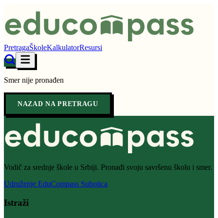
Pretraga
Škole
Kalkulator
Resursi
Smer nije pronađen
NAZAD NA PRETRAGU
Vodič za srednje škole u Srbiji. Pronađi svoju savršenu školu i smer.
Udruženje EduCompass Subotica
Istraži