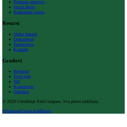
Pretraga smerova
Istraži škole
Kalkulator poena
Resursi
Važni datumi
Dokumenti
Partnerstvo
Kontakt
Gradovi
Beograd
Novi Sad
Niš
Kragujevac
Subotica
© 2026 Udruženje EduCompass. Sva prava zadržana.
Privatnost
Uslovi korišćenja