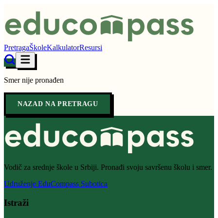
Pretraga
Škole
Kalkulator
Resursi
Smer nije pronađen
NAZAD NA PRETRAGU
Vodič za srednje škole u Srbiji. Pronađi svoju savršenu školu i smer.
Udruženje EduCompass Subotica
Istraži