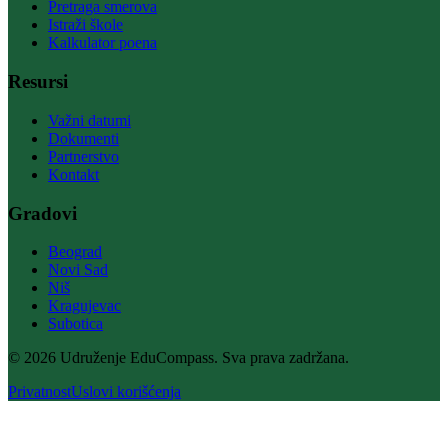
Pretraga smerova
Istraži škole
Kalkulator poena
Resursi
Važni datumi
Dokumenti
Partnerstvo
Kontakt
Gradovi
Beograd
Novi Sad
Niš
Kragujevac
Subotica
© 2026 Udruženje EduCompass. Sva prava zadržana.
Privatnost
Uslovi korišćenja