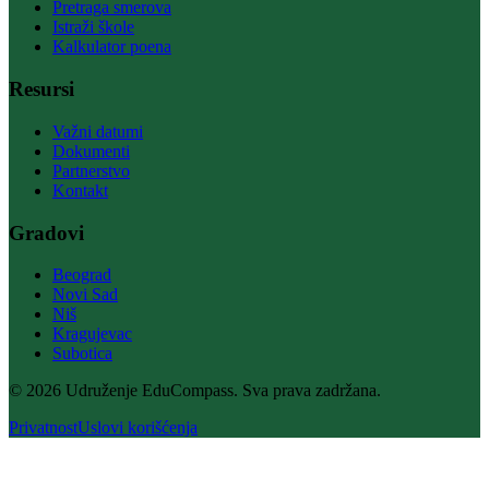
Pretraga smerova
Istraži škole
Kalkulator poena
Resursi
Važni datumi
Dokumenti
Partnerstvo
Kontakt
Gradovi
Beograd
Novi Sad
Niš
Kragujevac
Subotica
© 2026 Udruženje EduCompass. Sva prava zadržana.
Privatnost
Uslovi korišćenja