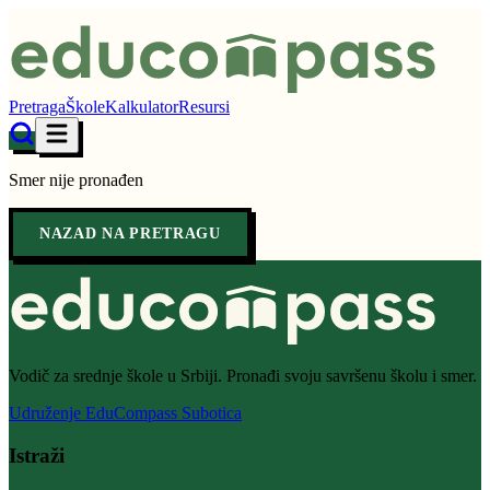
Pretraga
Škole
Kalkulator
Resursi
Smer nije pronađen
NAZAD NA PRETRAGU
Vodič za srednje škole u Srbiji. Pronađi svoju savršenu školu i smer.
Udruženje EduCompass Subotica
Istraži