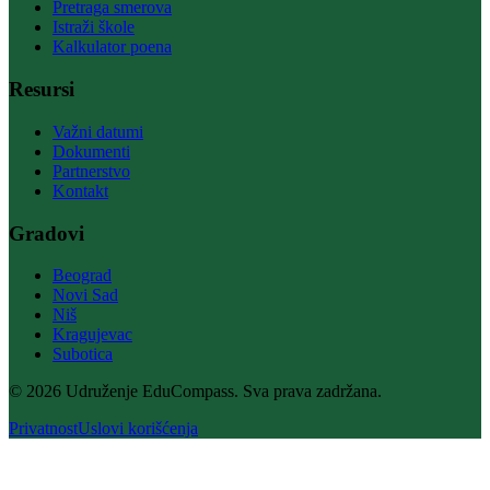
Pretraga smerova
Istraži škole
Kalkulator poena
Resursi
Važni datumi
Dokumenti
Partnerstvo
Kontakt
Gradovi
Beograd
Novi Sad
Niš
Kragujevac
Subotica
© 2026 Udruženje EduCompass. Sva prava zadržana.
Privatnost
Uslovi korišćenja