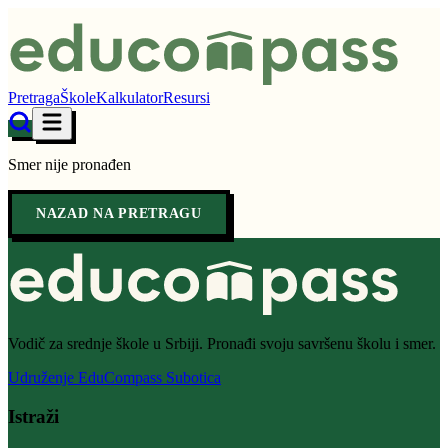
Pretraga
Škole
Kalkulator
Resursi
Smer nije pronađen
NAZAD NA PRETRAGU
Vodič za srednje škole u Srbiji. Pronađi svoju savršenu školu i smer.
Udruženje EduCompass Subotica
Istraži