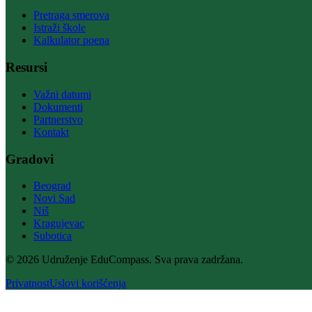
Pretraga smerova
Istraži škole
Kalkulator poena
Resursi
Važni datumi
Dokumenti
Partnerstvo
Kontakt
Gradovi
Beograd
Novi Sad
Niš
Kragujevac
Subotica
© 2026 Udruženje EduCompass. Sva prava zadržana.
Privatnost
Uslovi korišćenja