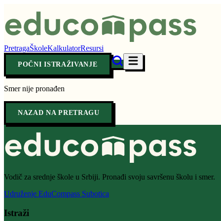
Pretraga
Škole
Kalkulator
Resursi
POČNI ISTRAŽIVANJE
Smer nije pronađen
NAZAD NA PRETRAGU
Vodič za srednje škole u Srbiji. Pronađi svoju savršenu školu i smer.
Udruženje EduCompass Subotica
Istraži