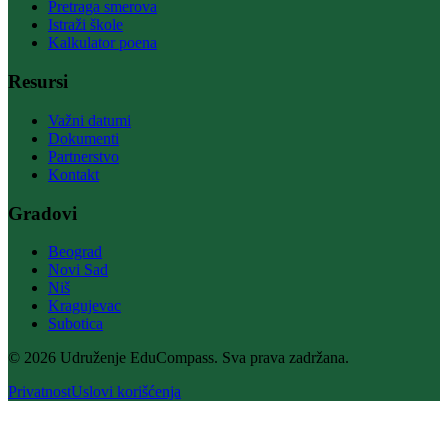
Pretraga smerova
Istraži škole
Kalkulator poena
Resursi
Važni datumi
Dokumenti
Partnerstvo
Kontakt
Gradovi
Beograd
Novi Sad
Niš
Kragujevac
Subotica
© 2026 Udruženje EduCompass. Sva prava zadržana.
Privatnost
Uslovi korišćenja