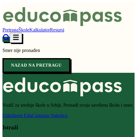
Pretraga
Škole
Kalkulator
Resursi
Smer nije pronađen
NAZAD NA PRETRAGU
Vodič za srednje škole u Srbiji. Pronađi svoju savršenu školu i smer.
Udruženje EduCompass Subotica
Istraži