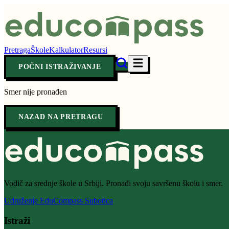
Pretraga
Škole
Kalkulator
Resursi
POČNI ISTRAŽIVANJE
Smer nije pronađen
NAZAD NA PRETRAGU
Vodič za srednje škole u Srbiji. Pronađi svoju savršenu školu i smer.
Udruženje EduCompass Subotica
Istraži