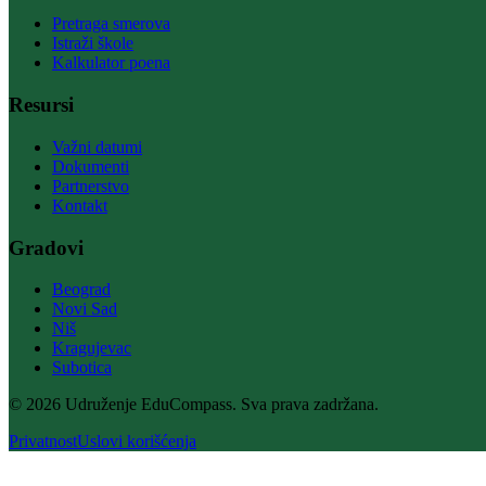
Pretraga smerova
Istraži škole
Kalkulator poena
Resursi
Važni datumi
Dokumenti
Partnerstvo
Kontakt
Gradovi
Beograd
Novi Sad
Niš
Kragujevac
Subotica
© 2026 Udruženje EduCompass. Sva prava zadržana.
Privatnost
Uslovi korišćenja