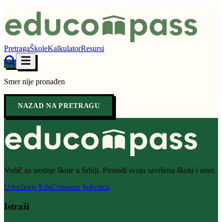
Pretraga
Škole
Kalkulator
Resursi
Smer nije pronađen
NAZAD NA PRETRAGU
Vodič za srednje škole u Srbiji. Pronađi svoju savršenu školu i smer.
Udruženje EduCompass Subotica
Istraži