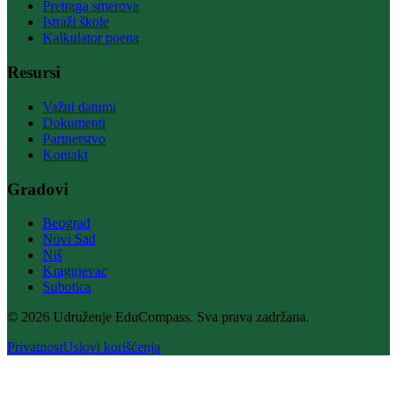
Pretraga smerova
Istraži škole
Kalkulator poena
Resursi
Važni datumi
Dokumenti
Partnerstvo
Kontakt
Gradovi
Beograd
Novi Sad
Niš
Kragujevac
Subotica
© 2026 Udruženje EduCompass. Sva prava zadržana.
Privatnost
Uslovi korišćenja