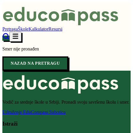
Pretraga
Škole
Kalkulator
Resursi
Smer nije pronađen
NAZAD NA PRETRAGU
Vodič za srednje škole u Srbiji. Pronađi svoju savršenu školu i smer.
Udruženje EduCompass Subotica
Istraži