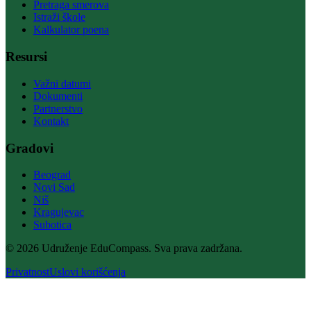
Pretraga smerova
Istraži škole
Kalkulator poena
Resursi
Važni datumi
Dokumenti
Partnerstvo
Kontakt
Gradovi
Beograd
Novi Sad
Niš
Kragujevac
Subotica
© 2026 Udruženje EduCompass. Sva prava zadržana.
Privatnost
Uslovi korišćenja