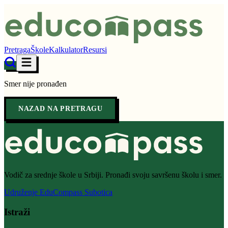
Pretraga
Škole
Kalkulator
Resursi
Smer nije pronađen
NAZAD NA PRETRAGU
Vodič za srednje škole u Srbiji. Pronađi svoju savršenu školu i smer.
Udruženje EduCompass Subotica
Istraži