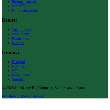
Pretraga smerova
Istraži škole
Kalkulator poena
Resursi
Važni datumi
Dokumenti
Partnerstvo
Kontakt
Gradovi
Beograd
Novi Sad
Niš
Kragujevac
Subotica
© 2026 Udruženje EduCompass. Sva prava zadržana.
Privatnost
Uslovi korišćenja