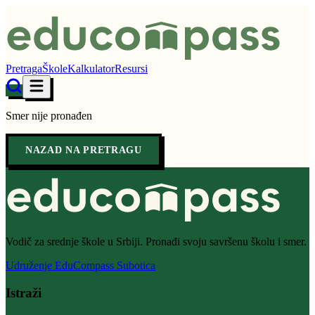
Pretraga
Škole
Kalkulator
Resursi
Smer nije pronađen
NAZAD NA PRETRAGU
Vodič za srednje škole u Srbiji. Pronađi svoju savršenu školu i smer.
Udruženje EduCompass Subotica
Istraži