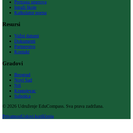
Pretraga smerova
Istraži škole
Kalkulator poena
Resursi
Važni datumi
Dokumenti
Partnerstvo
Kontakt
Gradovi
Beograd
Novi Sad
Niš
Kragujevac
Subotica
© 2026 Udruženje EduCompass. Sva prava zadržana.
Privatnost
Uslovi korišćenja