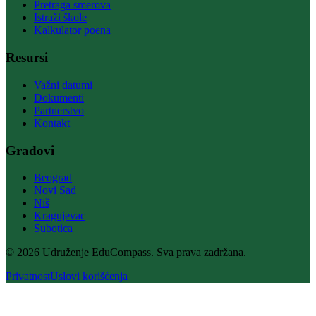
Pretraga smerova
Istraži škole
Kalkulator poena
Resursi
Važni datumi
Dokumenti
Partnerstvo
Kontakt
Gradovi
Beograd
Novi Sad
Niš
Kragujevac
Subotica
© 2026 Udruženje EduCompass. Sva prava zadržana.
Privatnost
Uslovi korišćenja