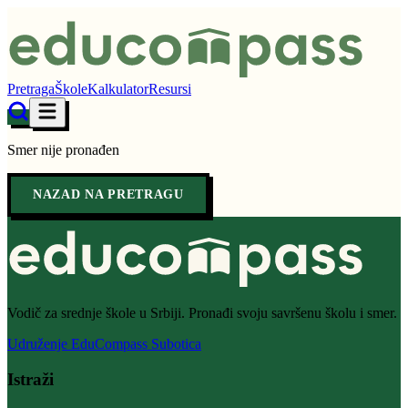
Pretraga
Škole
Kalkulator
Resursi
Smer nije pronađen
NAZAD NA PRETRAGU
Vodič za srednje škole u Srbiji. Pronađi svoju savršenu školu i smer.
Udruženje EduCompass Subotica
Istraži