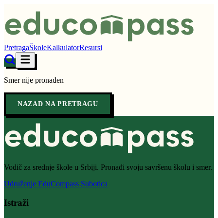
Pretraga
Škole
Kalkulator
Resursi
Smer nije pronađen
NAZAD NA PRETRAGU
Vodič za srednje škole u Srbiji. Pronađi svoju savršenu školu i smer.
Udruženje EduCompass Subotica
Istraži