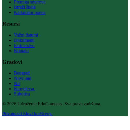
Pretraga smerova
Istraži škole
Kalkulator poena
Resursi
Važni datumi
Dokumenti
Partnerstvo
Kontakt
Gradovi
Beograd
Novi Sad
Niš
Kragujevac
Subotica
© 2026 Udruženje EduCompass. Sva prava zadržana.
Privatnost
Uslovi korišćenja