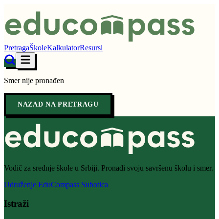
Pretraga
Škole
Kalkulator
Resursi
Smer nije pronađen
NAZAD NA PRETRAGU
Vodič za srednje škole u Srbiji. Pronađi svoju savršenu školu i smer.
Udruženje EduCompass Subotica
Istraži