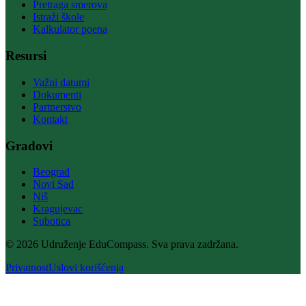
Pretraga smerova
Istraži škole
Kalkulator poena
Resursi
Važni datumi
Dokumenti
Partnerstvo
Kontakt
Gradovi
Beograd
Novi Sad
Niš
Kragujevac
Subotica
© 2026 Udruženje EduCompass. Sva prava zadržana.
Privatnost
Uslovi korišćenja