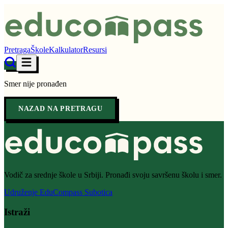
Pretraga
Škole
Kalkulator
Resursi
Smer nije pronađen
NAZAD NA PRETRAGU
Vodič za srednje škole u Srbiji. Pronađi svoju savršenu školu i smer.
Udruženje EduCompass Subotica
Istraži