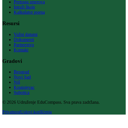
Pretraga smerova
Istraži škole
Kalkulator poena
Resursi
Važni datumi
Dokumenti
Partnerstvo
Kontakt
Gradovi
Beograd
Novi Sad
Niš
Kragujevac
Subotica
© 2026 Udruženje EduCompass. Sva prava zadržana.
Privatnost
Uslovi korišćenja