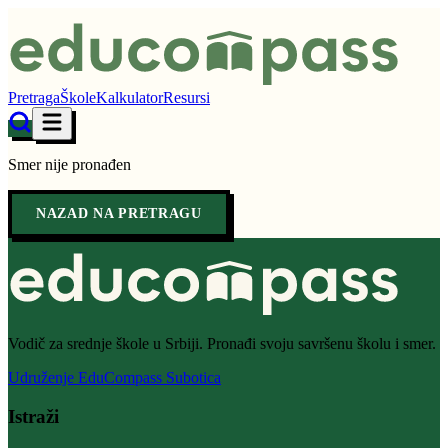
Pretraga
Škole
Kalkulator
Resursi
Smer nije pronađen
NAZAD NA PRETRAGU
Vodič za srednje škole u Srbiji. Pronađi svoju savršenu školu i smer.
Udruženje EduCompass Subotica
Istraži