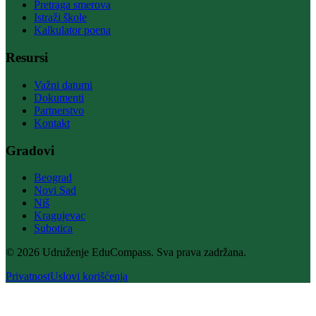
Pretraga smerova
Istraži škole
Kalkulator poena
Resursi
Važni datumi
Dokumenti
Partnerstvo
Kontakt
Gradovi
Beograd
Novi Sad
Niš
Kragujevac
Subotica
© 2026 Udruženje EduCompass. Sva prava zadržana.
Privatnost
Uslovi korišćenja