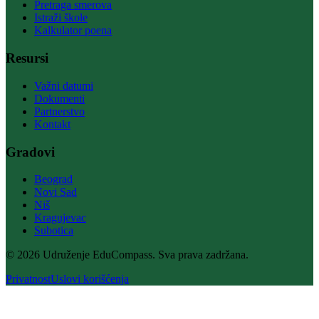
Pretraga smerova
Istraži škole
Kalkulator poena
Resursi
Važni datumi
Dokumenti
Partnerstvo
Kontakt
Gradovi
Beograd
Novi Sad
Niš
Kragujevac
Subotica
© 2026 Udruženje EduCompass. Sva prava zadržana.
Privatnost
Uslovi korišćenja