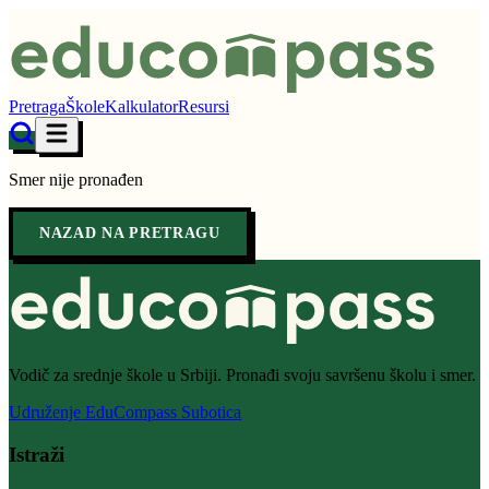
Pretraga
Škole
Kalkulator
Resursi
Smer nije pronađen
NAZAD NA PRETRAGU
Vodič za srednje škole u Srbiji. Pronađi svoju savršenu školu i smer.
Udruženje EduCompass Subotica
Istraži