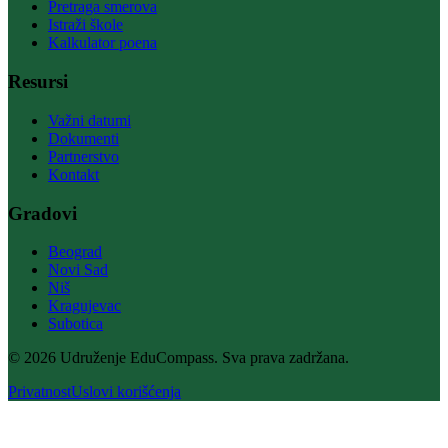
Pretraga smerova
Istraži škole
Kalkulator poena
Resursi
Važni datumi
Dokumenti
Partnerstvo
Kontakt
Gradovi
Beograd
Novi Sad
Niš
Kragujevac
Subotica
© 2026 Udruženje EduCompass. Sva prava zadržana.
Privatnost
Uslovi korišćenja