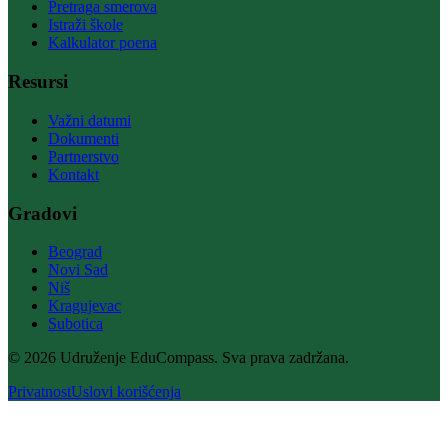
Pretraga smerova
Istraži škole
Kalkulator poena
Resursi
Važni datumi
Dokumenti
Partnerstvo
Kontakt
Gradovi
Beograd
Novi Sad
Niš
Kragujevac
Subotica
© 2026 Udruženje EduCompass. Sva prava zadržana.
Privatnost
Uslovi korišćenja