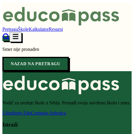
Pretraga
Škole
Kalkulator
Resursi
Smer nije pronađen
NAZAD NA PRETRAGU
Vodič za srednje škole u Srbiji. Pronađi svoju savršenu školu i smer.
Udruženje EduCompass Subotica
Istraži