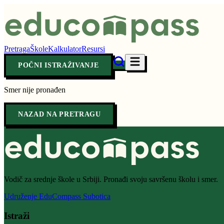
Pretraga
Škole
Kalkulator
Resursi
POČNI ISTRAŽIVANJE
Smer nije pronađen
NAZAD NA PRETRAGU
Vodič za srednje škole u Srbiji. Pronađi svoju savršenu školu i smer.
Udruženje EduCompass Subotica
Istraži