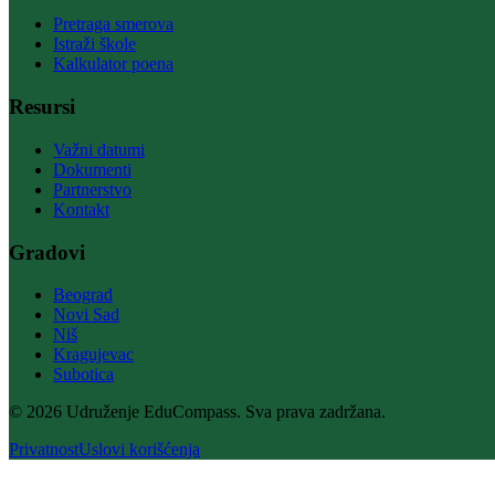
Pretraga smerova
Istraži škole
Kalkulator poena
Resursi
Važni datumi
Dokumenti
Partnerstvo
Kontakt
Gradovi
Beograd
Novi Sad
Niš
Kragujevac
Subotica
© 2026 Udruženje EduCompass. Sva prava zadržana.
Privatnost
Uslovi korišćenja