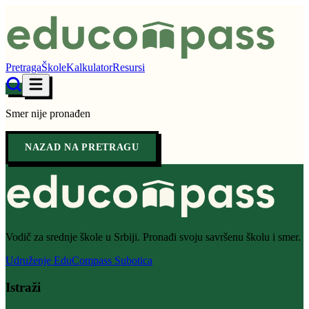
Pretraga
Škole
Kalkulator
Resursi
Smer nije pronađen
NAZAD NA PRETRAGU
Vodič za srednje škole u Srbiji. Pronađi svoju savršenu školu i smer.
Udruženje EduCompass Subotica
Istraži