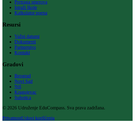
Pretraga smerova
Istraži škole
Kalkulator poena
Resursi
Važni datumi
Dokumenti
Partnerstvo
Kontakt
Gradovi
Beograd
Novi Sad
Niš
Kragujevac
Subotica
© 2026 Udruženje EduCompass. Sva prava zadržana.
Privatnost
Uslovi korišćenja