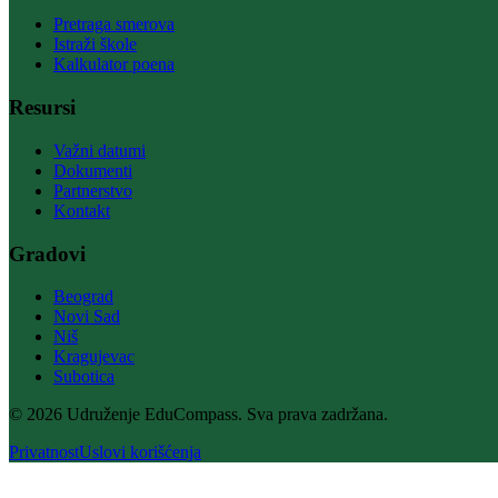
Pretraga smerova
Istraži škole
Kalkulator poena
Resursi
Važni datumi
Dokumenti
Partnerstvo
Kontakt
Gradovi
Beograd
Novi Sad
Niš
Kragujevac
Subotica
© 2026 Udruženje EduCompass. Sva prava zadržana.
Privatnost
Uslovi korišćenja