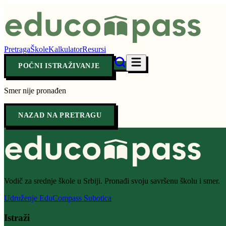
Pretraga
Škole
Kalkulator
Resursi
POČNI ISTRAŽIVANJE
Smer nije pronađen
NAZAD NA PRETRAGU
Vodič za srednje škole u Srbiji. Pronađi svoju savršenu školu i smer.
Udruženje EduCompass Subotica
Istraži