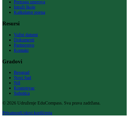
Pretraga smerova
Istraži škole
Kalkulator poena
Resursi
Važni datumi
Dokumenti
Partnerstvo
Kontakt
Gradovi
Beograd
Novi Sad
Niš
Kragujevac
Subotica
© 2026 Udruženje EduCompass. Sva prava zadržana.
Privatnost
Uslovi korišćenja