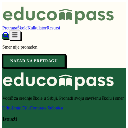
Pretraga
Škole
Kalkulator
Resursi
Smer nije pronađen
NAZAD NA PRETRAGU
Vodič za srednje škole u Srbiji. Pronađi svoju savršenu školu i smer.
Udruženje EduCompass Subotica
Istraži