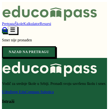
Pretraga
Škole
Kalkulator
Resursi
Smer nije pronađen
NAZAD NA PRETRAGU
Vodič za srednje škole u Srbiji. Pronađi svoju savršenu školu i smer.
Udruženje EduCompass Subotica
Istraži