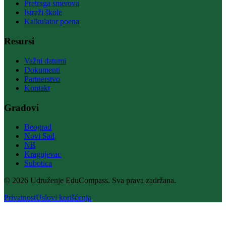
Pretraga smerova
Istraži škole
Kalkulator poena
Resursi
Važni datumi
Dokumenti
Partnerstvo
Kontakt
Gradovi
Beograd
Novi Sad
Niš
Kragujevac
Subotica
© 2026 Udruženje EduCompass. Sva prava zadržana.
Privatnost
Uslovi korišćenja