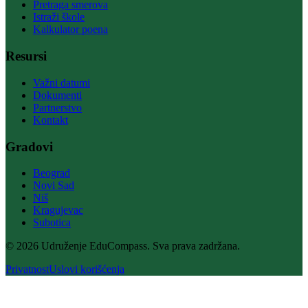
Pretraga smerova
Istraži škole
Kalkulator poena
Resursi
Važni datumi
Dokumenti
Partnerstvo
Kontakt
Gradovi
Beograd
Novi Sad
Niš
Kragujevac
Subotica
© 2026 Udruženje EduCompass. Sva prava zadržana.
Privatnost
Uslovi korišćenja