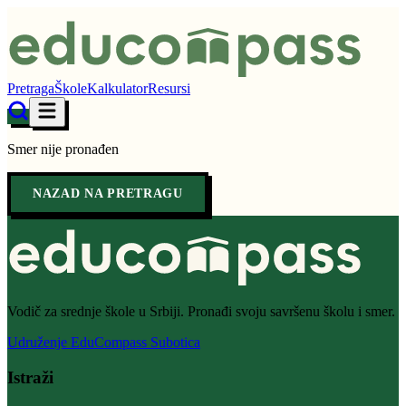
Pretraga
Škole
Kalkulator
Resursi
Smer nije pronađen
NAZAD NA PRETRAGU
Vodič za srednje škole u Srbiji. Pronađi svoju savršenu školu i smer.
Udruženje EduCompass Subotica
Istraži