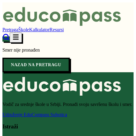
Pretraga
Škole
Kalkulator
Resursi
Smer nije pronađen
NAZAD NA PRETRAGU
Vodič za srednje škole u Srbiji. Pronađi svoju savršenu školu i smer.
Udruženje EduCompass Subotica
Istraži