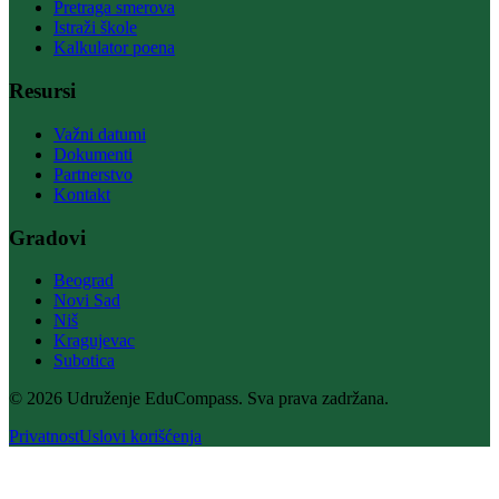
Pretraga smerova
Istraži škole
Kalkulator poena
Resursi
Važni datumi
Dokumenti
Partnerstvo
Kontakt
Gradovi
Beograd
Novi Sad
Niš
Kragujevac
Subotica
© 2026 Udruženje EduCompass. Sva prava zadržana.
Privatnost
Uslovi korišćenja