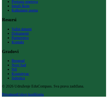
Pretraga smerova
Istraži škole
Kalkulator poena
Resursi
Važni datumi
Dokumenti
Partnerstvo
Kontakt
Gradovi
Beograd
Novi Sad
Niš
Kragujevac
Subotica
© 2026 Udruženje EduCompass. Sva prava zadržana.
Privatnost
Uslovi korišćenja