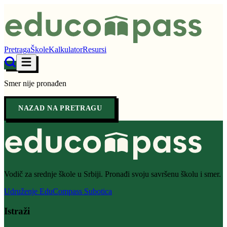
Pretraga
Škole
Kalkulator
Resursi
Smer nije pronađen
NAZAD NA PRETRAGU
Vodič za srednje škole u Srbiji. Pronađi svoju savršenu školu i smer.
Udruženje EduCompass Subotica
Istraži