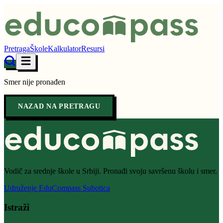
Pretraga
Škole
Kalkulator
Resursi
Smer nije pronađen
NAZAD NA PRETRAGU
Vodič za srednje škole u Srbiji. Pronađi svoju savršenu školu i smer.
Udruženje EduCompass Subotica
Istraži