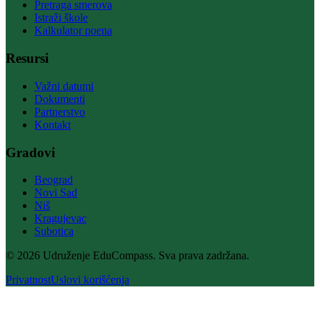
Pretraga smerova
Istraži škole
Kalkulator poena
Resursi
Važni datumi
Dokumenti
Partnerstvo
Kontakt
Gradovi
Beograd
Novi Sad
Niš
Kragujevac
Subotica
© 2026 Udruženje EduCompass. Sva prava zadržana.
Privatnost
Uslovi korišćenja