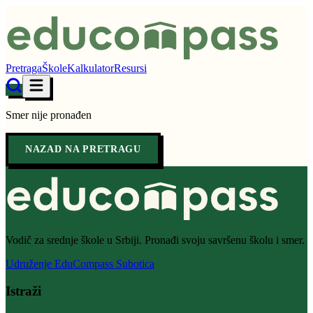
Pretraga
Škole
Kalkulator
Resursi
Smer nije pronađen
NAZAD NA PRETRAGU
Vodič za srednje škole u Srbiji. Pronađi svoju savršenu školu i smer.
Udruženje EduCompass Subotica
Istraži