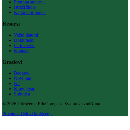
Pretraga smerova
Istraži škole
Kalkulator poena
Resursi
Važni datumi
Dokumenti
Partnerstvo
Kontakt
Gradovi
Beograd
Novi Sad
Niš
Kragujevac
Subotica
© 2026 Udruženje EduCompass. Sva prava zadržana.
Privatnost
Uslovi korišćenja