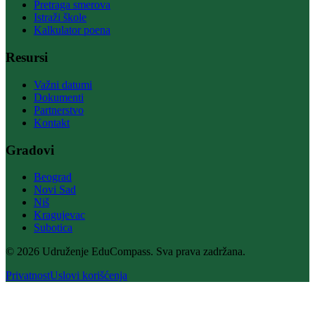
Pretraga smerova
Istraži škole
Kalkulator poena
Resursi
Važni datumi
Dokumenti
Partnerstvo
Kontakt
Gradovi
Beograd
Novi Sad
Niš
Kragujevac
Subotica
© 2026 Udruženje EduCompass. Sva prava zadržana.
Privatnost
Uslovi korišćenja