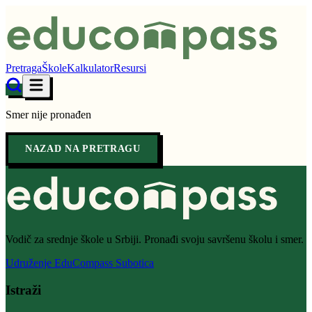
Pretraga
Škole
Kalkulator
Resursi
Smer nije pronađen
NAZAD NA PRETRAGU
Vodič za srednje škole u Srbiji. Pronađi svoju savršenu školu i smer.
Udruženje EduCompass Subotica
Istraži