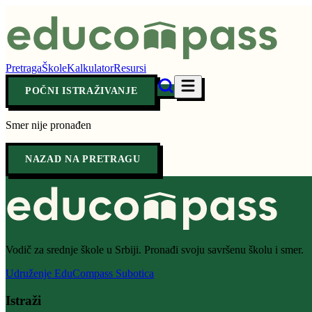
Pretraga
Škole
Kalkulator
Resursi
POČNI ISTRAŽIVANJE
Smer nije pronađen
NAZAD NA PRETRAGU
Vodič za srednje škole u Srbiji. Pronađi svoju savršenu školu i smer.
Udruženje EduCompass Subotica
Istraži