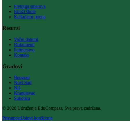
Pretraga smerova
Istraži škole
Kalkulator poena
Resursi
Važni datumi
Dokumenti
Partnerstvo
Kontakt
Gradovi
Beograd
Novi Sad
Niš
Kragujevac
Subotica
© 2026 Udruženje EduCompass. Sva prava zadržana.
Privatnost
Uslovi korišćenja