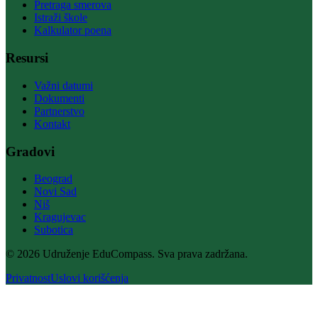
Pretraga smerova
Istraži škole
Kalkulator poena
Resursi
Važni datumi
Dokumenti
Partnerstvo
Kontakt
Gradovi
Beograd
Novi Sad
Niš
Kragujevac
Subotica
© 2026 Udruženje EduCompass. Sva prava zadržana.
Privatnost
Uslovi korišćenja