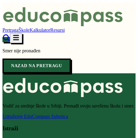
Pretraga
Škole
Kalkulator
Resursi
Smer nije pronađen
NAZAD NA PRETRAGU
Vodič za srednje škole u Srbiji. Pronađi svoju savršenu školu i smer.
Udruženje EduCompass Subotica
Istraži