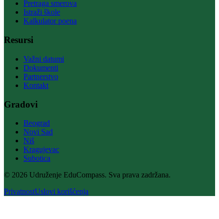
Pretraga smerova
Istraži škole
Kalkulator poena
Resursi
Važni datumi
Dokumenti
Partnerstvo
Kontakt
Gradovi
Beograd
Novi Sad
Niš
Kragujevac
Subotica
© 2026 Udruženje EduCompass. Sva prava zadržana.
Privatnost
Uslovi korišćenja