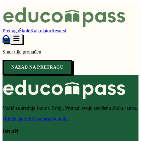
Pretraga
Škole
Kalkulator
Resursi
Smer nije pronađen
NAZAD NA PRETRAGU
Vodič za srednje škole u Srbiji. Pronađi svoju savršenu školu i smer.
Udruženje EduCompass Subotica
Istraži