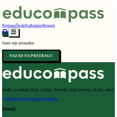
Pretraga
Škole
Kalkulator
Resursi
Smer nije pronađen
NAZAD NA PRETRAGU
Vodič za srednje škole u Srbiji. Pronađi svoju savršenu školu i smer.
Udruženje EduCompass Subotica
Istraži