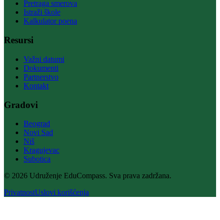
Pretraga smerova
Istraži škole
Kalkulator poena
Resursi
Važni datumi
Dokumenti
Partnerstvo
Kontakt
Gradovi
Beograd
Novi Sad
Niš
Kragujevac
Subotica
© 2026 Udruženje EduCompass. Sva prava zadržana.
Privatnost
Uslovi korišćenja