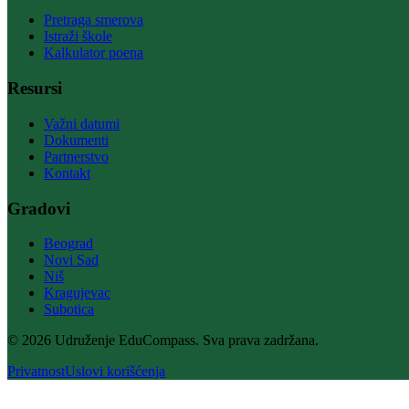
Pretraga smerova
Istraži škole
Kalkulator poena
Resursi
Važni datumi
Dokumenti
Partnerstvo
Kontakt
Gradovi
Beograd
Novi Sad
Niš
Kragujevac
Subotica
© 2026 Udruženje EduCompass. Sva prava zadržana.
Privatnost
Uslovi korišćenja