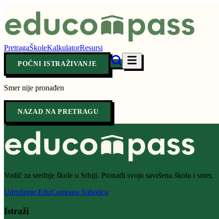
Pretraga
Škole
Kalkulator
Resursi
POČNI ISTRAŽIVANJE
Smer nije pronađen
NAZAD NA PRETRAGU
Vodič za srednje škole u Srbiji. Pronađi svoju savršenu školu i smer.
Udruženje EduCompass Subotica
Istraži